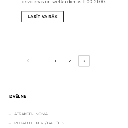
brīvdienās un svētku dienās 11:00-21:00.
LASĪT VAIRĀK
1
2
3
IZVĒLNE
ATRAKCIJU NOMA
ROTAĻU CENTRI / BALLĪTES