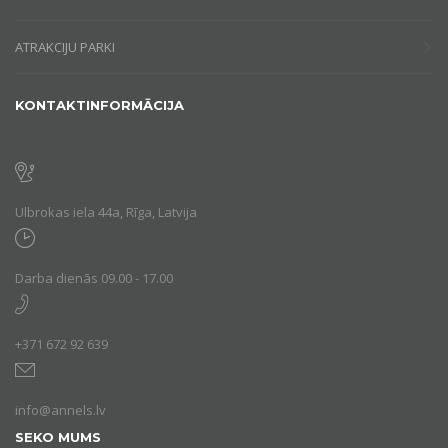
ATRAKCIJU PARKI
KONTAKTINFORMĀCIJA
Ulbrokas iela 44a, Rīga, Latvija
Darba dienās 09.00 - 17.00
+371 672 92 639
info@annels.lv
SEKO MUMS