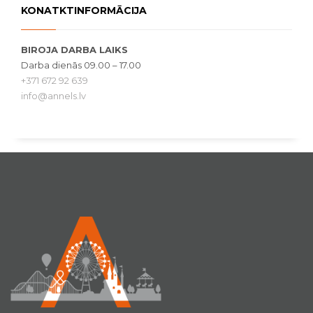
KONATKTINFORMĀCIJA
BIROJA DARBA LAIKS
Darba dienās 09.00 – 17.00
+371 672 92 639
info@annels.lv