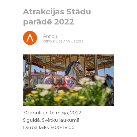
Atrakcijas Stādu
parādē 2022
Annels
OTRDIEN, 26 APRĪLIS 2022
30.aprīlī un 01.maijā, 2022.
Siguldā, Svētku laukumā.
Darba laiks: 9:00-18:00.