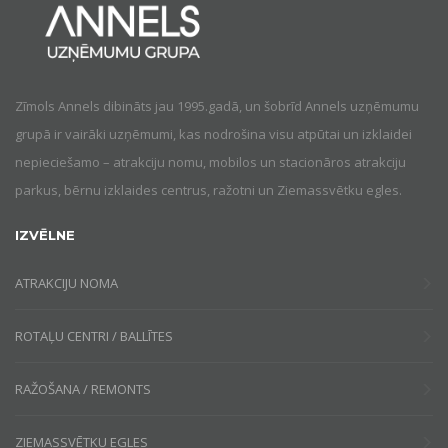
Zīmols Annels dibināts jau 1995.gadā, un šobrīd Annels uzņēmumu
grupā ir vairāki uzņēmumi, kas nodrošina visu atpūtai un izklaidei
nepieciešamo – atrakciju nomu, mobilos un stacionāros atrakciju
parkus, bērnu izklaides centrus, ražotni un Ziemassvētku egles.
IZVĒLNE
ATRAKCIJU NOMA
ROTAĻU CENTRI / BALLĪTES
RAŽOŠANA / REMONTS
ZIEMASSVĒTKU EGLES