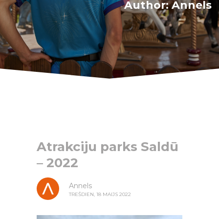
Author:
Annels
Atrakciju parks Saldū
– 2022
Annels
TREŠDIEN, 18 MAIJS 2022