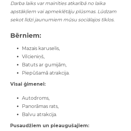
Darba laiks var mainīties atkarībā no laika
apstākļiem vai apmeklētāju plūsmas. Lūdzam
sekot līdzi jaunumiem mūsu sociālajos tīklos.
Bērniem:
Mazais karuselis,
Vilcieniņš,
Batuts ar gumijām,
Piepūšamā atrakcija.
Visai ģimenei:
Autodroms,
Panorāmas rats,
Balvu atrakcija.
Pusaudžiem un pieaugušajiem: