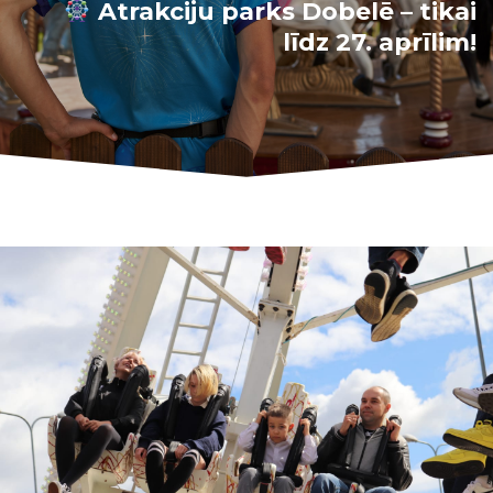
Atrakciju parks Dobelē – tikai
līdz 27. aprīlim!