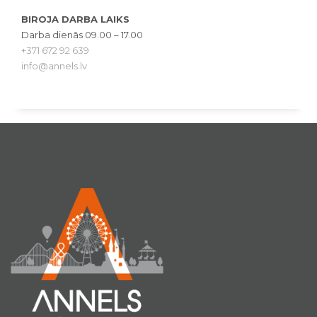
BIROJA DARBA LAIKS
Darba dienās 09.00 – 17.00
+371 672 92 639
info@annels.lv