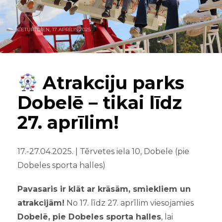
CETURTDIEN, 17 APRĪLIS 2025
Atrakciju parks
Dobelē – tikai līdz
27. aprīlim!
17.-27.04.2025. | Tērvetes iela 10, Dobele (pie
Dobeles sporta halles)
Pavasaris ir klāt ar krāsām, smiekliem un
atrakcijām!
No 17. līdz 27. aprīlim viesojamies
Dobelē, pie Dobeles sporta halles
, lai