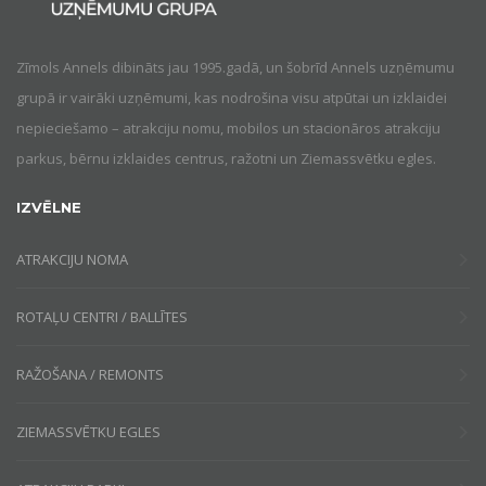
Zīmols Annels dibināts jau 1995.gadā, un šobrīd Annels uzņēmumu
grupā ir vairāki uzņēmumi, kas nodrošina visu atpūtai un izklaidei
nepieciešamo – atrakciju nomu, mobilos un stacionāros atrakciju
parkus, bērnu izklaides centrus, ražotni un Ziemassvētku egles.
IZVĒLNE
ATRAKCIJU NOMA
ROTAĻU CENTRI / BALLĪTES
RAŽOŠANA / REMONTS
ZIEMASSVĒTKU EGLES