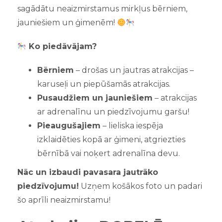
sagādātu neaizmirstamus mirkļus bērniem,
jauniešiem un ģimenēm!
Ko piedāvājam?
Bērniem
– drošas un jautras atrakcijas –
karuseļi un piepūšamās atrakcijas.
Pusaudžiem un jauniešiem
– atrakcijas
ar adrenalīnu un piedzīvojumu garšu!
Pieaugušajiem
– lieliska iespēja
izklaidēties kopā ar ģimeni, atgriezties
bērnībā vai noķert adrenalīna devu.
Nāc un izbaudi pavasara jautrāko
piedzīvojumu!
Uzņem košākos foto un padari
šo aprīli neaizmirstamu!