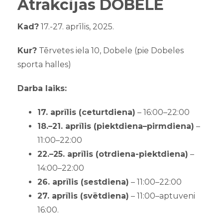
Atrakcijas DOBELĒ
Kad?
17.-27. aprīlis, 2025.
Kur?
Tērvetes iela 10, Dobele (pie Dobeles
sporta halles)
Darba laiks:
17. aprīlis (ceturtdiena)
– 16:00–22:00
18.–21. aprīlis (piektdiena–pirmdiena)
–
11:00–22:00
22.–25. aprīlis (otrdiena-piektdiena)
–
14:00–22:00
26. aprīlis (sestdiena)
– 11:00–22:00
27. aprīlis (svētdiena)
– 11:00–aptuveni
16:00.